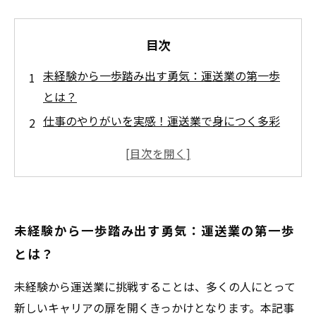
目次
未経験から一歩踏み出す勇気：運送業の第一歩
とは？
仕事のやりがいを実感！運送業で身につく多彩
なスキル
困難を乗り越えて成長する：安全管理とチーム
ワークの重要性
経済変動に対応しキャリアアップする秘訣と
未経験から一歩踏み出す勇気：運送業の第一歩
は？
とは？
未経験者でも輝ける！運送業で見つけた未来と
可能性
未経験から運送業に挑戦することは、多くの人にとって
運送業の現場から見る業界の最前線と最新トレ
新しいキャリアの扉を開くきっかけとなります。本記事