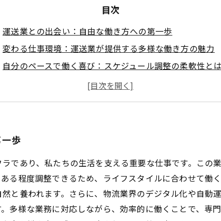
目次
運送業との出会い：自由な働き方への第一歩
変わる仕事環境：運送業が提供する多様な働き方の魅力
自分のペースで働く喜び：スケジュール調整の柔軟性と
成長の機会を掴む：物流のデジタル化と新技術の導入
責任感と問題解決力を磨く現場のリアルな声
未来を見据えて：運送業で広がるキャリアパス
まとめ：運送業で実感する自由な働き方と成長の価値
第一歩
フラであり、私たちの生活を支える重要な仕事です。この
をある程度調整できるため、ライフスタイルに合わせて働
自然と養われます。さらに、物流業界のデジタル化や自動
す。多様な業務に対応しながら、効率的に働くことで、専