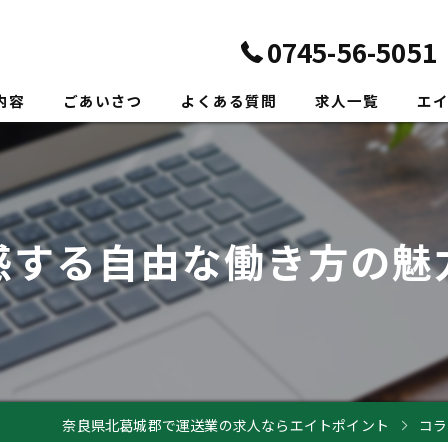
0745-56-5051
内容
ごあいさつ
よくある質問
求人一覧
エ
正社
転職
感する自由な働き方の魅
未経
新卒
ドラ
奈良県北葛城郡で運送業の求人ならエイトポイント
コラ