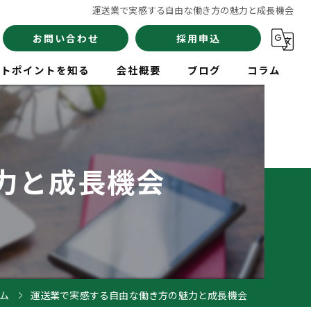
運送業で実感する自由な働き方の魅力と成長機会
お問い合わせ
採用申込
イトポイントを知る
会社概要
ブログ
コラム
員
力と成長機会
験
イバー
ム
運送業で実感する自由な働き方の魅力と成長機会