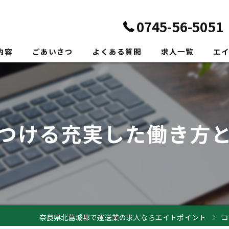
0745-56-5051
内容
ごあいさつ
よくある質問
求人一覧
エ
正社
転職
つける充実した働き方
未経
新卒
ドラ
奈良県北葛城郡で運送業の求人ならエイトポイント
コ