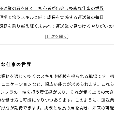
運送業の扉を開く：初心者が出会う多彩な仕事の世界
現場で培うスキルと絆：成長を実感する運送業の毎日
課題を乗り越え輝く未来へ：運送業で見つけるやりがいの
進化する運送業界の今：変化に対応する働き方とは？
充実したキャリアを築く秘訣：運送業で成長し続けるため
運送業が支える社会と私たちの生活のつながり
働き方改革がもたらす運送業の新しい可能性
彩な仕事の世界
な業務を通じて多くのスキルや経験を得られる職場です。
ミュニケーションなど、幅広い能力が求められます。これ
ンフラの一端を担う責任感があり、それが働く上での大き
的な働き方も可能になりつつあります。このように、運送
ア形成が期待できます。挑戦と成長の扉を開き、未来の可