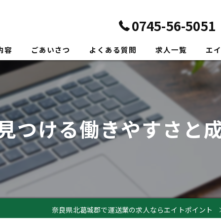
0745-56-5051
内容
ごあいさつ
よくある質問
求人一覧
エ
正社
転職
見つける働きやすさと
未経
新卒
ドラ
奈良県北葛城郡で運送業の求人ならエイトポイント