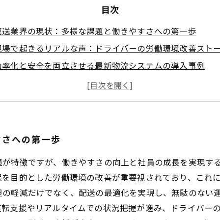
目次
運送業界の現状：多様な課題と働きやすさへの第一歩
現場で起きるリアルな声：ドライバーの労働環境改善スト
効率化と安全を両立させる最新物流システムの導入事例
テクノロジー活用で変わる職場環境と社員のスキルアップ
持続可能な成長に向けて：運送業界の未来とキャリア形成
運送業で見つける働きやすさの実践ポイントまとめ
すさへの第一歩
境が特徴ですが、働きやすさの向上と社員の成長を実現す
保を目的とした労働環境の改善が重要視されており、これ
の軽減だけでなく、配送の最適化を実現し、無駄のない運行
運転支援やリアルタイムでの状況把握が進み、ドライバー