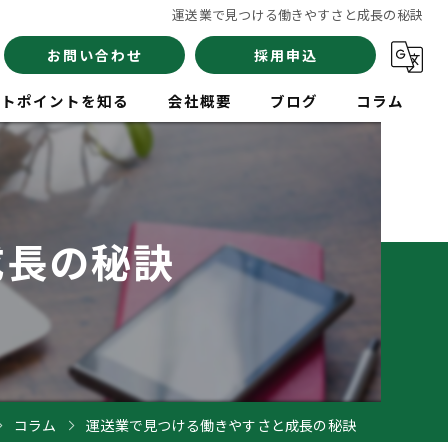
運送業で見つける働きやすさと成長の秘訣
お問い合わせ
採用申込
イトポイントを知る
会社概要
ブログ
コラム
員
成長の秘訣
験
イバー
コラム
運送業で見つける働きやすさと成長の秘訣