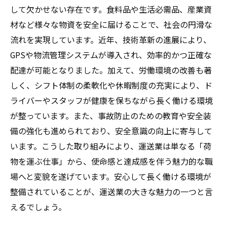
運送業の仕事内容を知ろう：日々の業務とその
して欠かせない存在です。食料品や生活必需品、産業資
やりがいに迫る
材など様々な物資を安全に届けることで、社会の円滑な
未来の運送業界に期待すること：最新技術と共
流れを実現しています。近年、技術革新の進展により、
に変わる働き方の未来像
GPSや物流管理システムが導入され、効率的かつ正確な
配達が可能となりました。加えて、労働環境の改善も著
しく、シフト体制の柔軟化や休暇制度の充実により、ド
ライバーやスタッフが健康を保ちながら長く働ける環境
が整っています。また、事故防止のための教育や安全装
備の強化も進められており、安全意識の向上に寄与して
います。こうした取り組みにより、運送業は単なる「荷
物を運ぶ仕事」から、使命感と達成感を伴う魅力的な職
場へと変貌を遂げています。安心して長く働ける環境が
整備されていることが、運送業の大きな魅力の一つと言
えるでしょう。