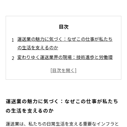
目次
運送業の魅力に気づく：なぜこの仕事が私たち
の生活を支えるのか
変わりゆく運送業界の現場：技術進歩と労働環
境の改善で生まれた新しい挑戦
働きやすい環境づくりの取り組み：シフト体制
と福利厚生が支える安心感
安全第一の職場を目指して：事故防止の徹底が
運送業の魅力に気づく：なぜこの仕事が私たち
もたらす健康と安全な働き方
の生活を支えるのか
長く続けられる運送業の魅力まとめ：安定とや
りがいが両立する理由とは
運送業は、私たちの日常生活を支える重要なインフラと