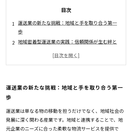
目次
運送業の新たな挑戦：地域と手を取り合う第一
歩
地域密着型運送業の実践：信頼関係が生む絆と
効率化
地域の資源を活かす運送ルートの工夫とは？
共に歩む地域経済活性化への取り組み事例
持続可能な運送業の未来：地域と共に成長し続
運送業の新たな挑戦：地域と手を取り合う第一
ける
歩
なぜ運送業は地域社会に欠かせない存在なの
か？
運送業は単なる物の移動を担うだけでなく、地域社会の
地域と運送業が築く新たな可能性と社会的価値
発展に深く関わる産業です。地域と連携することで、地
の追求
元企業のニーズに合った柔軟な物流サービスを提供で