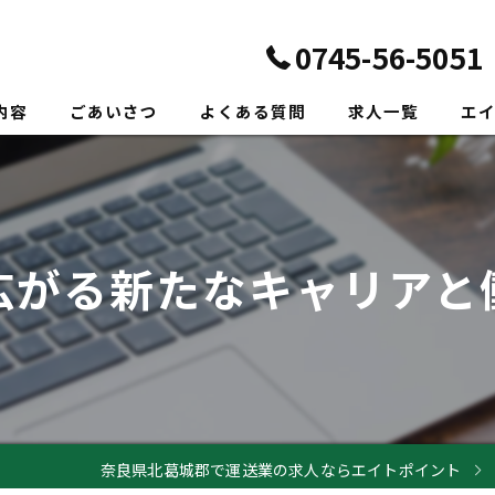
0745-56-5051
内容
ごあいさつ
よくある質問
求人一覧
エ
正社
転職
広がる新たなキャリアと
未経
新卒
ドラ
奈良県北葛城郡で運送業の求人ならエイトポイント