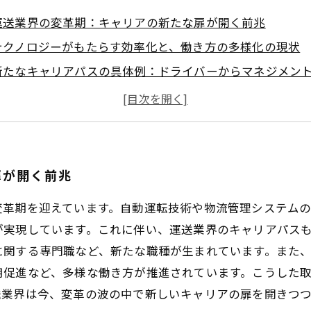
運送業界の変革期：キャリアの新たな扉が開く前兆
テクノロジーがもたらす効率化と、働き方の多様化の現状
新たなキャリアパスの具体例：ドライバーからマネジメン
労働環境の改善が広げる働きやすさと従業員満足度の向上
未来の運送業界：持続可能で魅力あるキャリアとしての展
運送業の新キャリアがもたらす社会的価値とは？
変化する運送業界で見つける、自分らしい働き方と成長の
扉が開く前兆
変革期を迎えています。自動運転技術や物流管理システム
実現しています。これに伴い、運送業界のキャリアパスも
に関する専門職など、新たな職種が生まれています。また
用促進など、多様な働き方が推進されています。こうした
送業界は今、変革の波の中で新しいキャリアの扉を開きつ