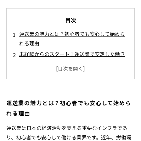
目次
運送業の魅力とは？初心者でも安心して始めら
れる理由
未経験からのスタート！運送業で安定した働き
方を実現する方法
労働環境の改善で変わる運送業の未来とその安
心ポイント
多様な業務内容とスキルアップのチャンスでキ
運送業の魅力とは？初心者でも安心して始めら
ャリアを築こう
れる理由
初心者が運送業で安定収入を得て、充実した毎
日を送るために
運送業は日本の経済活動を支える重要なインフラであ
運送業の働き方改革がもたらす新しいライフス
り、初心者でも安心して働ける業界です。近年、労働環