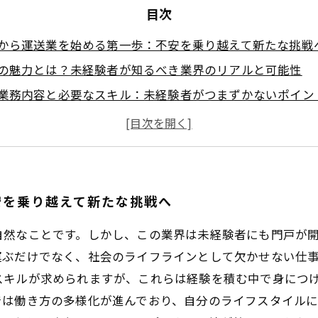
目次
から運送業を始める第一歩：不安を乗り越えて新たな挑戦
の魅力とは？未経験者が知るべき業界のリアルと可能性
業務内容と必要なスキル：未経験者がつまずかないポイン
からプロへ成長する秘訣：運送業でキャリアアップを目指
で充実した毎日を実現するための働き方とライフバランス
界で安心してスタートするための具体的なサポートと制度
者から見た運送業の未来：充実した生活と社会への貢献を
安を乗り越えて新たな挑戦へ
自然なことです。しかし、この業界は未経験者にも門戸が
運ぶだけでなく、社会のライフラインとして欠かせない仕
スキルが求められますが、これらは経験を積む中で身につ
では働き方の多様化が進んでおり、自分のライフスタイル