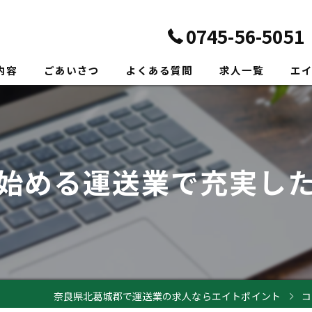
0745-56-5051
内容
ごあいさつ
よくある質問
求人一覧
エ
正社
転職
始める運送業で充実し
未経
新卒
ドラ
奈良県北葛城郡で運送業の求人ならエイトポイント
コ