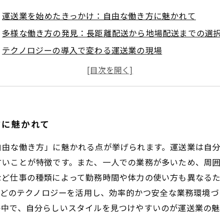
運送業を始めたきっかけ：自由な働き方に魅かれて
多様な働き方の発見：長距離配送から地場配送までの選
テクノロジーの導入で変わる運送業の現場
自分らしいペースで働くための工夫と実践
働き方の多様性が生み出す安心感と充実感
運送業の魅力再発見：あなたに合ったスタイルとは？
運送業で叶える働き方改革と未来へのステップ
方に魅かれて
自由な働き方」に魅かれる点が挙げられます。運送業は自
すいことが特徴です。また、一人での業務が多いため、周
など仕事の種類によって勤務時間や体力の使い方も異なる
Sなどのテクノロジーを活用し、効率的かつ安全な業務環境
の中で、自分らしいスタイルを見つけやすいのが運送業の