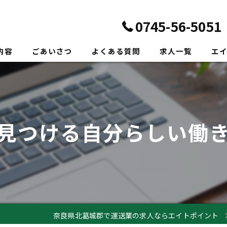
0745-56-5051
内容
ごあいさつ
よくある質問
求人一覧
エ
正社
転職
見つける自分らしい働
未経
新卒
ドラ
奈良県北葛城郡で運送業の求人ならエイトポイント