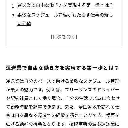
運送業で自由な働き方を実現する第一歩とは？
柔軟なスケジュール管理がもたらす仕事の新し
い価値
全国を巡る経験がもたらす自己成長とスキルア
ップ
技術進歩と物流効率化が変える運送業の未来
運送業で自由と成長を両立させる働き方の秘訣
運送業で自由な働き方を実現する第一歩とは？
運送業が提供する多様なキャリアパスと継続学
習
運送業は自分のペースで働ける柔軟なスケジュール管理
自由な働き方と成長を叶える運送業の魅力まと
が最大の魅力です。例えば、フリーランスのドライバー
め
や契約社員として働く場合、自分の生活リズムに合わせ
て勤務時間を調整できます。また、全国各地を訪れる仕
事は日々異なる環境での経験を積むことができ、視野を
広げる絶好の機会となります。技術革新の波も運送業に