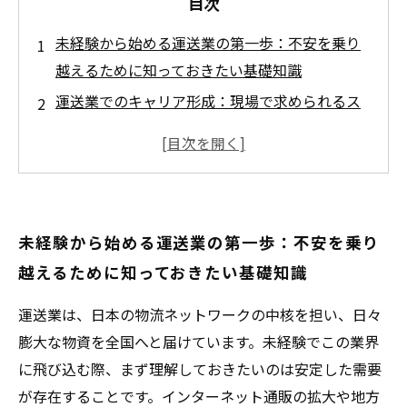
目次
未経験から始める運送業の第一歩：不安を乗り
越えるために知っておきたい基礎知識
運送業でのキャリア形成：現場で求められるス
キルと成長のポイント
現場の声に学ぶ！運送業で安定した仕事を手に
入れる秘訣とは？
挑戦から成功へ：未経験者が運送業で実績を積
未経験から始める運送業の第一歩：不安を乗り
むための具体的ステップ
越えるために知っておきたい基礎知識
将来を見据えた運送業の成長戦略：持続的なキ
ャリアアップのためにできること
運送業は、日本の物流ネットワークの中核を担い、日々
運送業界の魅力と可能性：安定した経済基盤を
膨大な物資を全国へと届けています。未経験でこの業界
支える重要な役割
に飛び込む際、まず理解しておきたいのは安定した需要
未経験からの挑戦を応援！運送業で安心して働
が存在することです。インターネット通販の拡大や地方