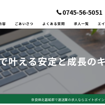
0745-56-5051
内容
ごあいさつ
よくある質問
求人一覧
エ
正社
転職
で叶える安定と成長の
未経
新卒
ドラ
奈良県北葛城郡で運送業の求人ならエイトポイン