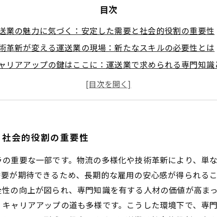
目次
送業の魅力に気づく：安定した需要と社会的役割の重要性
術革新が変える運送業の現場：新たなスキルの必要性とは
ャリアアップの鍵はここに：運送業で求められる専門知識
践で見える成長の道：安定した労働環境と自己成長の両立
来を築く運送業のキャリア：長期的な安定と可能性を掴む
だからこそ挑戦したい運送業の多様なキャリアパス
功事例に学ぶ：運送業で実現する安定と成長の秘訣
と社会的役割の重要性
ラの重要な一部です。物流の多様化や技術革新により、単
要が期待できるため、長期的な雇用の安心感が得られること
全性の向上が図られ、専門知識を有する人材の価値が高ま
、キャリアアップの道も多様です。こうした環境下で、専