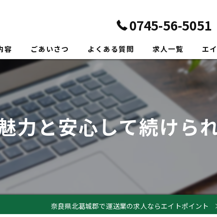
0745-56-5051
内容
ごあいさつ
よくある質問
求人一覧
エ
正社
転職
魅力と安心して続けら
未経
新卒
ドラ
奈良県北葛城郡で運送業の求人ならエイトポイント