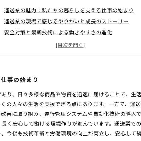
運送業の魅力：私たちの暮らしを支える仕事の始まり
運送業の現場で感じるやりがいと成長のストーリー
安全対策と最新技術による働きやすさの進化
労働時間管理と職場環境の改善で見えた持続可能な働き
安心して長く続けられる運送業の未来とその可能性
運送業の社会的意義とは？生活と経済をつなぐ架け橋
今こそ見直す運送業の働き方改革とその実践ポイント
る仕事の始まり
であり、日々多様な商品や物資を迅速に届けることで、生
多くの人々の生活を支援できる点にあります。一方で、運
の改善に取り組み、運行管理システムや自動化技術の導入
、長く安心して働ける環境作りが進んでいます。運送業で
う。今後も技術革新と労働環境の向上が両立し、安心して