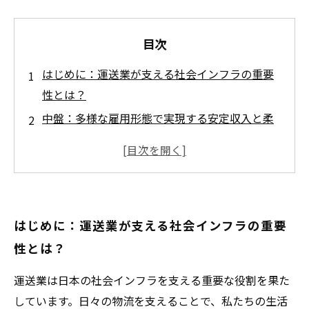
目次
はじめに：運送業が支える社会インフラの重要
性とは？
中盤：多様な雇用形態で実現する安定収入と柔
軟な働き方
中盤：未経験者も安心！充実した研修制度とス
キル習得の道
中盤：技術革新がもたらす効率的な運行管理と
はじめに：運送業が支える社会インフラの重要
安全対策
性とは？
中盤：身体への負担軽減と長く働ける環境づく
りの取り組み
運送業は日本の社会インフラを支える重要な役割を果た
まとめ：運送業で叶える安定と自由な働き方の
しています。日々の物流を支えることで、私たちの生活