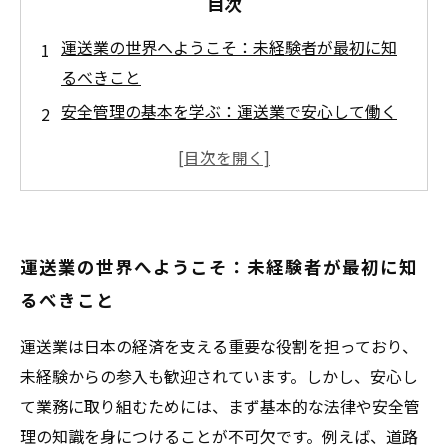
目次
運送業の世界へようこそ：未経験者が最初に知
るべきこと
安全管理の基本を学ぶ：運送業で安心して働く
ための第一歩
現場で役立つ運転技術と効率的な業務遂行の秘
訣
コミュニケーション力が運送業での成長を支え
運送業の世界へようこそ：未経験者が最初に知
る理由
るべきこと
未経験からプロへ：運送業界で長く活躍し続け
るための道筋
運送業は日本の経済を支える重要な役割を担っており、
運送業界で求められる法令順守と最新のルール
未経験からの参入も歓迎されています。しかし、安心し
解説
て業務に取り組むためには、まず基本的な法律や安全管
未経験者向け安心ガイド：運送業で夢を叶える
理の知識を身につけることが不可欠です。例えば、道路