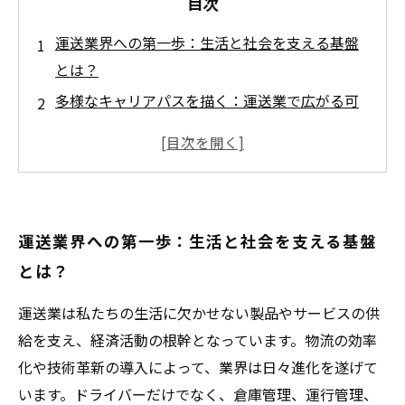
目次
運送業界への第一歩：生活と社会を支える基盤
とは？
多様なキャリアパスを描く：運送業で広がる可
能性
技術革新と共に変わる運送業の現場：必須スキ
ルとは？
環境に優しい運送業の未来：持続可能な社会へ
運送業界への第一歩：生活と社会を支える基盤
の挑戦
とは？
充実したキャリア形成へ：働きやすい職場づく
りの取り組み
運送業は私たちの生活に欠かせない製品やサービスの供
運送業で実現する安定した成長と未来展望
給を支え、経済活動の根幹となっています。物流の効率
あなたも担う未来の一翼：運送業で築く持続可
化や技術革新の導入によって、業界は日々進化を遂げて
能な社会
います。ドライバーだけでなく、倉庫管理、運行管理、