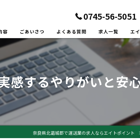
0745-56-5051
内容
ごあいさつ
よくある質問
求人一覧
エ
正社
転職
実感するやりがいと安
未経
新卒
ドラ
奈良県北葛城郡で運送業の求人ならエイトポイント