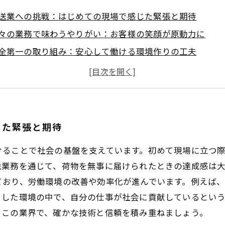
送業への挑戦：はじめての現場で感じた緊張と期待
々の業務で味わうやりがい：お客様の笑顔が原動力に
全第一の取り組み：安心して働ける環境作りの工夫
率化と成長：仕事の流れを見直し、さらなるスキルアップ
く続けられる仕事へ：運送業で実感する達成感と安定した
送業界のリアルな魅力を探る：やりがいと安心の両立とは
送業で輝く未来：働きやすさと成長を支える最新の取り組
じた緊張と期待
けることで社会の基盤を支えています。初めて現場に立つ
送業務を通じて、荷物を無事に届けられたときの達成感は
ており、労働環境の改善や効率化が進んでいます。例えば
うした環境の中で、自分の仕事が社会に貢献しているとい
るこの業界で、確かな技術と信頼を積み重ねましょう。