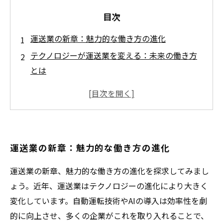
目次
運送業の新章：魅力的な働き方の進化
テクノロジーが運送業を変える：未来の働き方
とは
職場環境の改善と効率性向上：運送業の革命
専門性を活かしたキャリアパス：運送業での成
長の道
実際の体験談から学ぶ：運送業での成功への道
運送業の新章：魅力的な働き方の進化
運送業の魅力を再発見：新しい働き方がもたら
すもの
運送業の新章、魅力的な働き方の進化を探求してみまし
未来に向けた運送業の展望：新たな成長のチャ
ょう。近年、運送業はテクノロジーの進化により大きく
ンスを掴もう
変化しています。自動運転技術やAIの導入は効率性を劇
的に向上させ、多くの企業がこれを取り入れることで、