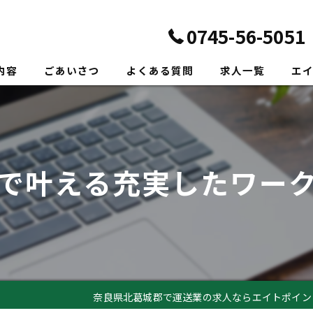
0745-56-5051
内容
ごあいさつ
よくある質問
求人一覧
エ
正社
転職
で叶える充実したワー
未経
新卒
ドラ
奈良県北葛城郡で運送業の求人ならエイトポイン