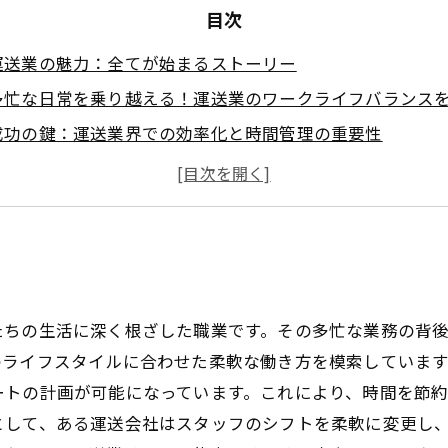
目次
運送業の魅力：全てが始まるストーリー
多忙な日常を乗り越える！運送業のワークライフバランス
成功の鍵：運送業界での効率化と時間管理の重要性
満足度の高い職場環境を創出するための戦略
仕事とプライベートの両立を図るための具体的なアイデア
充実したワークライフを手に入れよう！運送業での新たな
ー
たちの生活に深く根ざした職業です。その多忙な業務の背
のライフスタイルに合わせた柔軟な働き方を模索していま
ートの計画が可能になっています。これにより、時間を節
として、ある運送会社はスタッフのシフトを柔軟に変更し