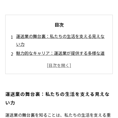
目次
運送業の舞台裏：私たちの生活を支える見えな
い力
魅力的なキャリア：運送業が提供する多様な道
成長と安定：運送業界の未来に迫る
ITと持続可能性：運送業の進化を読み解く
新たなキャリアチャンスをどのように見つける
か
運送業の舞台裏：私たちの生活を支える見えな
運送業の魅力を再発見しよう：あなたの未来が
い力
ここにある
運送業での冒険：新たな一歩を踏み出す勇気を
運送業の舞台裏を知ることは、私たちの生活を支える重