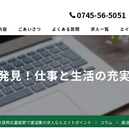
0745-56-5051
内容
ごあいさつ
よくある質問
求人一覧
エ
正社
転職
発見！仕事と生活の充
未経
新卒
ドラ
奈良県北葛城郡で運送業の求人ならエイトポイント
コラム
運