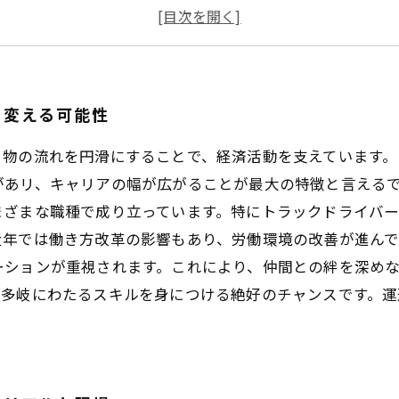
運送業の魅力を再発見：仕事と生活のバランスを求めて
働き方改革が進む運送業：あなたのライフスタイルを変
未来の運送業を見据えて：新しい挑戦とチャンス
運送業で得たもの：充実した仕事と豊かな生活の実現
を変える可能性
。物の流れを円滑にすることで、経済活動を支えています
があリ、キャリアの幅が広がることが最大の特徴と言えるで
まざまな職種で成り立っています。特にトラックドライバ
年では働き方改革の影響もあり、労働環境の改善が進んで
ーションが重視されます。これにより、仲間との絆を深め
、多岐にわたるスキルを身につける絶好のチャンスです。