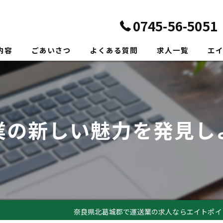
0745-56-5051
内容
ごあいさつ
よくある質問
求人一覧
エ
正社
転職
業の新しい魅力を発見し
未経
新卒
ドラ
奈良県北葛城郡で運送業の求人ならエイトポイ