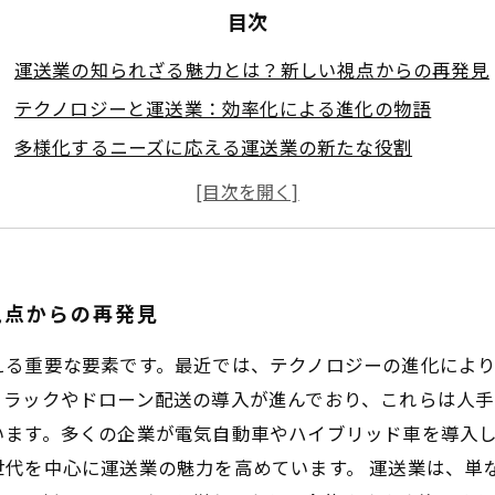
目次
運送業の知られざる魅力とは？新しい視点からの再発見
テクノロジーと運送業：効率化による進化の物語
多様化するニーズに応える運送業の新たな役割
運送業が描く未来：若者にとっての魅力的な職業像
運送業の新たな魅力を再確認！実際のエピソード
運送業の未来を共に創ろう：あなたもこの業界の一員に
視点からの再発見
える重要な要素です。最近では、テクノロジーの進化によ
ラックやドローン配送の導入が進んでおり、これらは人手
ます。多くの企業が電気自動車やハイブリッド車を導入し
世代を中心に運送業の魅力を高めています。 運送業は、単