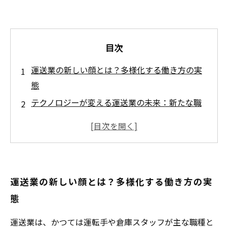
目次
運送業の新しい顔とは？多様化する働き方の実
態
テクノロジーが変える運送業の未来：新たな職
種と役割
物流管理やデータ解析の重要性：運送業でのキ
ャリアアップの道
自動運転技術の導入がもたらす運送業の変革
運送業の新しい顔とは？多様化する働き方の実
運送業の成功事例に学ぶ：魅力的な働き方の具
態
体例
あなたにぴったりの運送業の働き方を見つける
運送業は、かつては運転手や倉庫スタッフが主な職種と